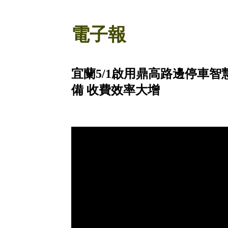
電子報
宜蘭5/1啟用鼎高路邊停車
備 收費效率大增