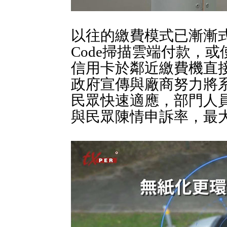
以往的繳費模式已漸漸
Code掃描雲端付款，
信用卡於鄰近繳費機直
政府宣傳與廠商努力將
民眾快速適應，部門人
與民眾陳情申訴率，最