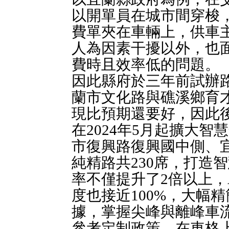
以開單員在城市間穿梭
費單夾在車輛上，供車
人為因素干擾以外，也
費時且效率低的問題。
因此縣府於三年前試辦
蘭市文化路與礁溪鄉育
現比預期還要好，因此
在2024年5月起擴大
市復興路復興國中側、
純精路共230席，打造
率不僅提升了2倍以上，
度也接近100%，大幅
據，掌握尖峰與離峰車
參考定制政策，在車格